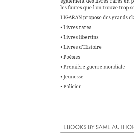
également des livres rares en p
les fautes que l'on trouve trop 
LIGARAN propose des grands cla
• Livres rares
• Livres libertins
• Livres d'Histoire
• Poésies
• Première guerre mondiale
• Jeunesse
• Policier
EBOOKS BY SAME AUTHO