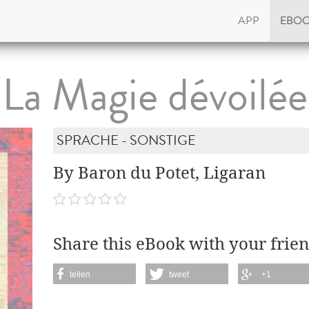
APP
EBO
La Magie dévoilée
SPRACHE - SONSTIGE
By Baron du Potet, Ligaran
Share this eBook with your frien
teilen
tweet
+1