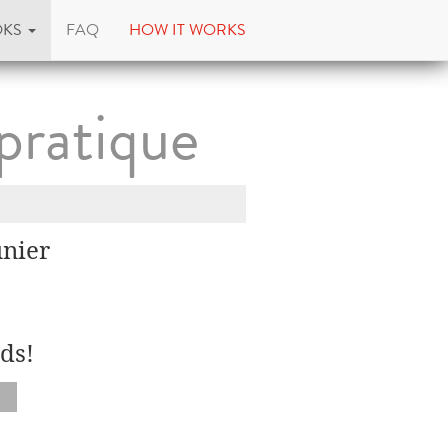
OKS
FAQ
HOW IT WORKS
pratique
unier
ds!