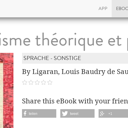
APP
EBO
isme théorique et 
SPRACHE - SONSTIGE
By Ligaran, Louis Baudry de Sa
Share this eBook with your frien
teilen
tweet
+1