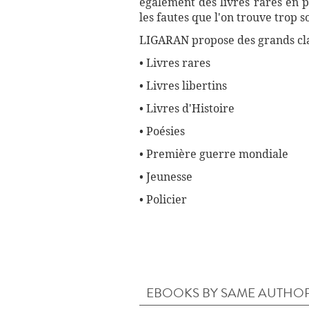
également des livres rares en p
les fautes que l'on trouve trop 
LIGARAN propose des grands cla
• Livres rares
• Livres libertins
• Livres d'Histoire
• Poésies
• Première guerre mondiale
• Jeunesse
• Policier
EBOOKS BY SAME AUTHO