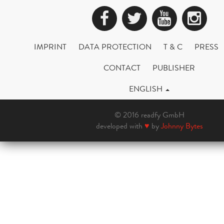
Facebook
Twitter
YouTub
Ins
IMPRINT
DATA PROTECTION
T & C
PRESS
CONTACT
PUBLISHER
ENGLISH
© 2016 readfy GmbH
developed with
♥
by
Johnny Bytes