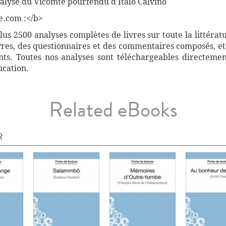
nalyse du Vicomte pourfendu d'Italo Calvino
e.com :</b>
s 2500 analyses complètes de livres sur toute la littérat
vres, des questionnaires et des commentaires composés, etc
ants. Toutes nos analyses sont téléchargeables directemen
ucation.
Related eBooks
R