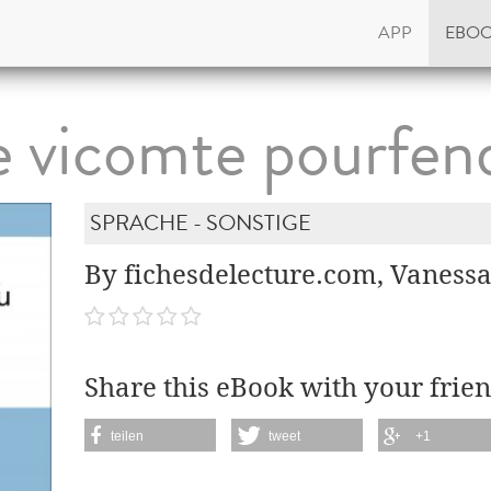
APP
EBO
e vicomte pourfen
SPRACHE - SONSTIGE
By fichesdelecture.com, Vaness
Share this eBook with your frien
teilen
tweet
+1