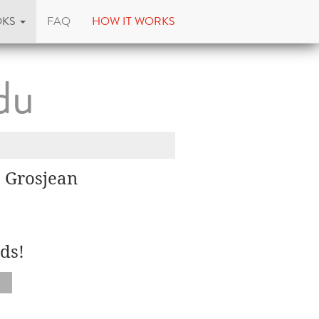
OKS
FAQ
HOW IT WORKS
du
a Grosjean
ds!