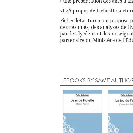
• une présentation des axes d'a
<b>À propos de FichesDeLectur
FichesdeLecture.com propose plu
des résumés, des analyses de li
par les lycéens et les enseign
partenaire du Ministère de l'Ed
EBOOKS BY SAME AUTHO