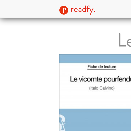
readfy.
L