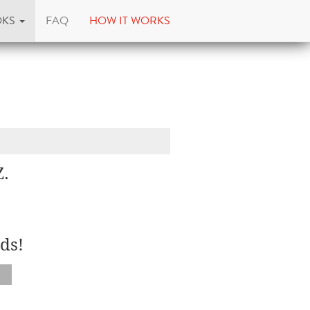
OKS
FAQ
HOW IT WORKS
Z.
ds!