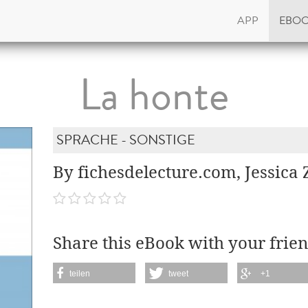
APP
EBO
La honte
SPRACHE - SONSTIGE
By fichesdelecture.com, Jessica 
Share this eBook with your frien
teilen
tweet
+1