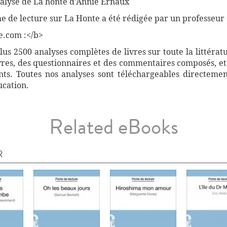
nalyse de La honte d'Annie Ernaux
he de lecture sur La Honte a été rédigée par un professeur 
e.com :</b>
s 2500 analyses complètes de livres sur toute la littérat
vres, des questionnaires et des commentaires composés, etc
ants. Toutes nos analyses sont téléchargeables directemen
ucation.
Related eBooks
R