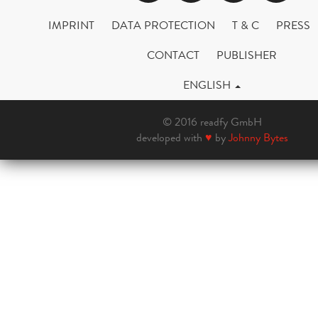
IMPRINT
DATA PROTECTION
T & C
PRESS
CONTACT
PUBLISHER
ENGLISH
© 2016 readfy GmbH
developed with
♥
by
Johnny Bytes