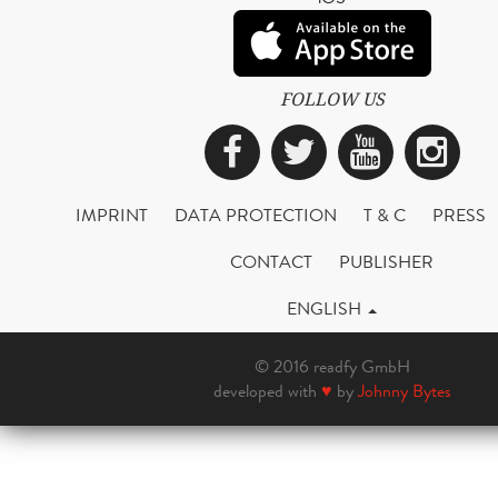
FOLLOW US
Facebook
Twitter
YouTub
Ins
IMPRINT
DATA PROTECTION
T & C
PRESS
CONTACT
PUBLISHER
ENGLISH
© 2016 readfy GmbH
developed with
♥
by
Johnny Bytes