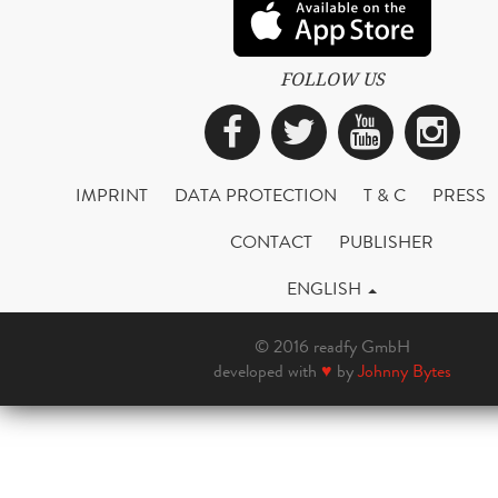
FOLLOW US
Facebook
Twitter
YouTub
Ins
IMPRINT
DATA PROTECTION
T & C
PRESS
CONTACT
PUBLISHER
ENGLISH
© 2016 readfy GmbH
developed with
♥
by
Johnny Bytes