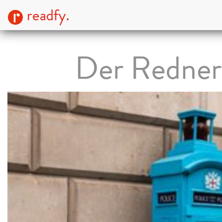
readfy.
Der Redner