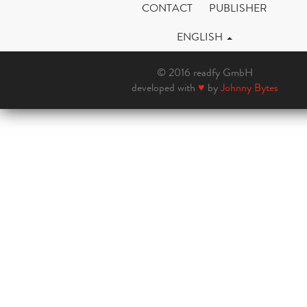
CONTACT
PUBLISHER
ENGLISH
© 2016 readfy GmbH
developed with
♥
by
Johnny Bytes