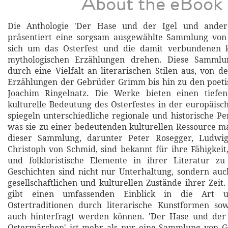
About the eBook
Die Anthologie 'Der Hase und der Igel und ander
präsentiert eine sorgsam ausgewählte Sammlung von 
sich um das Osterfest und die damit verbundenen k
mythologischen Erzählungen drehen. Diese Sammlun
durch eine Vielfalt an literarischen Stilen aus, von d
Erzählungen der Gebrüder Grimm bis hin zu den poeti
Joachim Ringelnatz. Die Werke bieten einen tiefen
kulturelle Bedeutung des Osterfestes in der europäisc
spiegeln unterschiedliche regionale und historische Pe
was sie zu einer bedeutenden kulturellen Ressource m
dieser Sammlung, darunter Peter Rosegger, Ludwi
Christoph von Schmid, sind bekannt für ihre Fähigkeit,
und folkloristische Elemente in ihrer Literatur z
Geschichten sind nicht nur Unterhaltung, sondern auc
gesellschaftlichen und kulturellen Zustände ihrer Zeit
gibt einen umfassenden Einblick in die Art 
Ostertraditionen durch literarische Kunstformen so
auch hinterfragt werden können. 'Der Hase und der
Ostermärchen' ist mehr als nur eine Sammlung von Ge