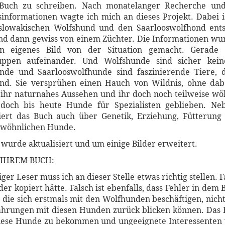
n Buch zu schreiben. Nach monatelanger Recherche und
sinformationen wagte ich mich an dieses Projekt. Dabei i
lowakischen Wolfshund und den Saarlooswolfhond ents
und dann gewiss von einem Züchter. Die Informationen wurd
n eigenes Bild von der Situation gemacht. Gerade 
gruppen aufeinander. Und Wolfshunde sind sicher ke
nde und Saarlooswolfhunde sind faszinierende Tiere, d
d. Sie versprühen einen Hauch von Wildnis, ohne dabei
ihr naturnahes Aussehen und ihr doch noch teilweise wöl
edoch bis heute Hunde für Spezialisten geblieben. Ne
rt das Buch auch über Genetik, Erziehung, Fütterung 
ewöhnlichen Hunde.
 wurde aktualisiert und um einige Bilder erweitert.
IHREM BUCH:
r Leser muss ich an dieser Stelle etwas richtig stellen. Fa
r kopiert hätte. Falsch ist ebenfalls, dass Fehler in dem B
, die sich erstmals mit den Wolfhunden beschäftigen, nich
fahrungen mit diesen Hunden zurück blicken können. Das 
diese Hunde zu bekommen und ungeeignete Interessenten v