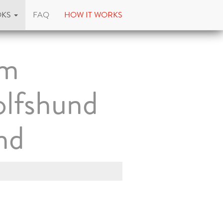
OKS
FAQ
HOW IT WORKS
om
olfshund
nd