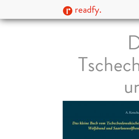
readfy.
D
Tschech
u