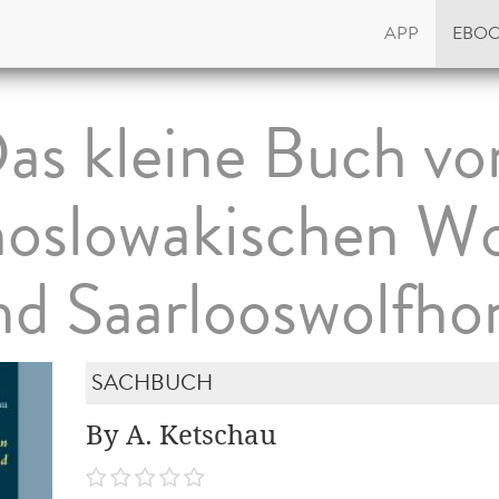
APP
EBO
as kleine Buch v
oslowakischen W
nd Saarlooswolfho
SACHBUCH
By A. Ketschau