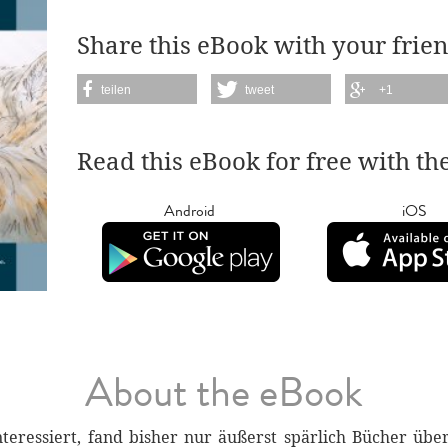
Share this eBook with your frien
teilen
tweet
+1
Read this eBook for free with th
Android
iOS
About the eBook
teressiert, fand bisher nur äußerst spärlich Bücher über