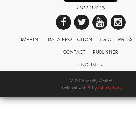
FOLLOW US
Facebook
Twitter
YouTub
Ins
IMPRINT
DATA PROTECTION
T & C
PRESS
CONTACT
PUBLISHER
ENGLISH
© 2016 readfy GmbH
developed with
♥
by
Johnny Bytes