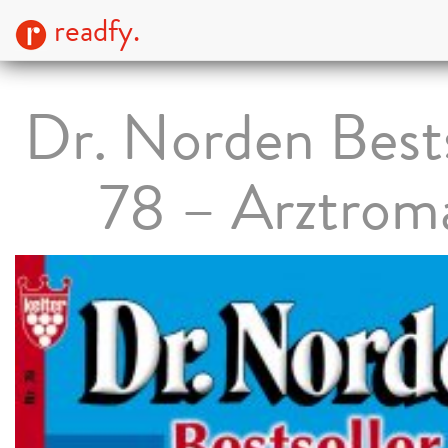
readfy.
Dr. Norden Bests
78 – Arztrom