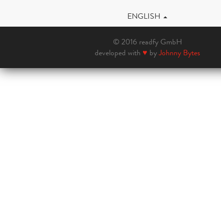
ENGLISH
© 2016 readfy GmbH
developed with
♥
by
Johnny Bytes