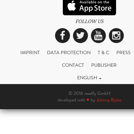
FOLLOW US
Facebook
Twitter
YouTub
Ins
IMPRINT
DATA PROTECTION
T & C
PRESS
CONTACT
PUBLISHER
ENGLISH
© 2016 readfy GmbH
developed with
♥
by
Johnny Bytes