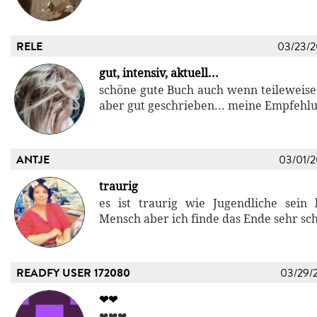
RELE
03/23/
gut, intensiv, aktuell...
schöne gute Buch auch wenn teileweise
aber gut geschrieben... meine Empfehl
ANTJE
03/01/
traurig
es ist traurig wie Jugendliche sein
Mensch aber ich finde das Ende sehr sc
READFY USER 172080
03/29/
❤❤
❤❤❤