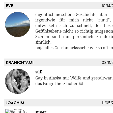
EVE
10/14/
eigentlich ne schöne Geschichte, aber
irgendwie für mich nicht "rund"
entwickeln sich zu schnell, der Les
Gefühlsebene nicht so richtig mitgeno
Szenen sind mir persönlich zu der
sinnlich.
naja alles Geschmackssache wie so oft 
KRANICHTAMI
08/11/
süß
Gay in Alaska mit Wölfe und gestaltwan
das Fangirlherz höher 😍
JOACHIM
11/05/
super