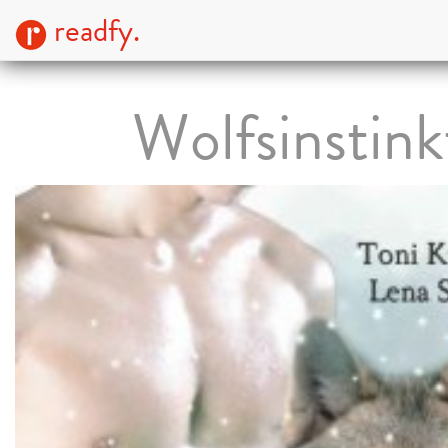
readfy.
Wolfsinstink