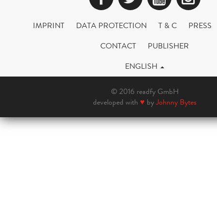
IMPRINT
DATA PROTECTION
T & C
PRESS
CONTACT
PUBLISHER
ENGLISH
© 2016 readfy GmbH
developed with
♥
by
Johnny Bytes