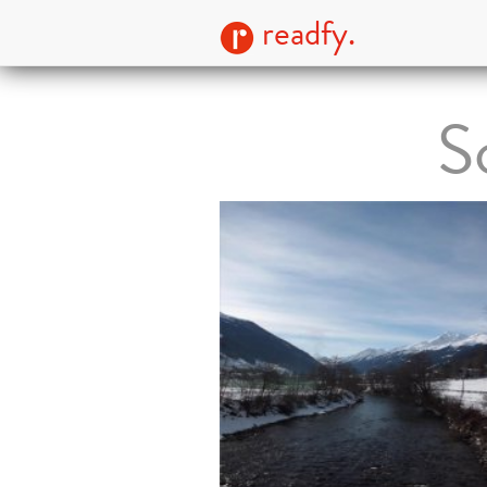
readfy.
S