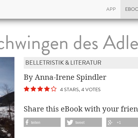
APP
EBO
chwingen des Adle
BELLETRISTIK & LITERATUR
By Anna-Irene Spindler
4 STARS, 4 VOTES
Share this eBook with your frien
teilen
tweet
+1