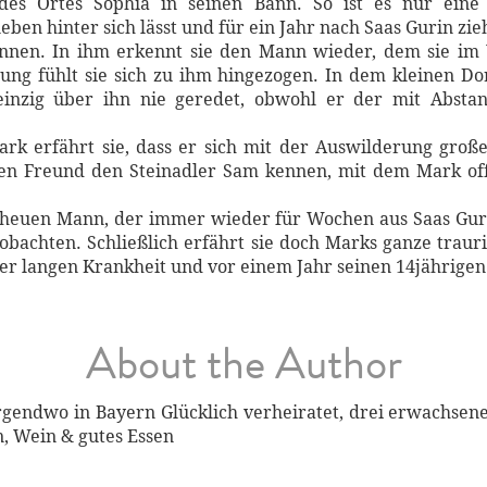
es Ortes Sophia in seinen Bann. So ist es nur eine 
ben hinter sich lässt und für ein Jahr nach Saas Gurin zie
ennen. In ihm erkennt sie den Mann wieder, dem sie im 
nung fühlt sie sich zu ihm hingezogen. In dem kleinen D
inzig über ihn nie geredet, obwohl er der mit Abstan
rk erfährt sie, dass er sich mit der Auswilderung großer
inen Freund den Steinadler Sam kennen, mit dem Mark of
 scheuen Mann, der immer wieder für Wochen aus Saas Gur
obachten. Schließlich erfährt sie doch Marks ganze trauri
ner langen Krankheit und vor einem Jahr seinen 14jährigen
About the Author
rgendwo in Bayern Glücklich verheiratet, drei erwachsene
n, Wein & gutes Essen