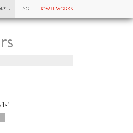
OKS
FAQ
HOW IT WORKS
rs
ds!