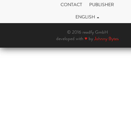
CONTACT
PUBLISHER
ENGLISH
© 2016 readfy GmbH
developed with
♥
by
Johnny Bytes