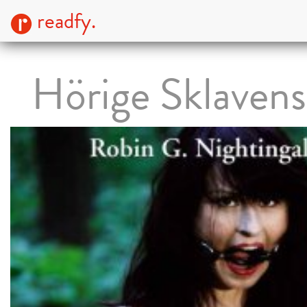
readfy.
Hörige Sklavens