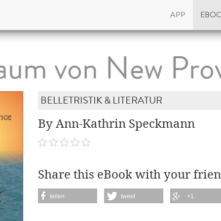
APP
EBO
aum von New Pro
BELLETRISTIK & LITERATUR
By Ann-Kathrin Speckmann
Share this eBook with your frien
teilen
tweet
+1