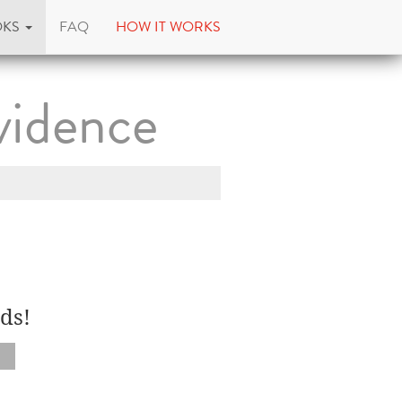
OKS
FAQ
HOW IT WORKS
vidence
ds!