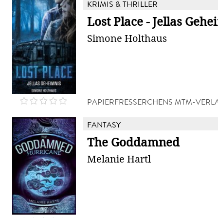
KRIMIS & THRILLER
Lost Place - Jellas Gehe
Simone Holthaus
PAPIERFRESSERCHENS MTM-VERL
FANTASY
The Goddamned
Melanie Hartl