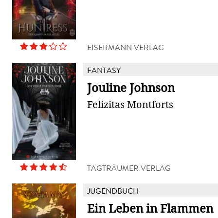
EISERMANN VERLAG
FANTASY
Jouline Johnson
Felizitas Montforts
TAGTRÄUMER VERLAG
JUGENDBUCH
Ein Leben in Flammen