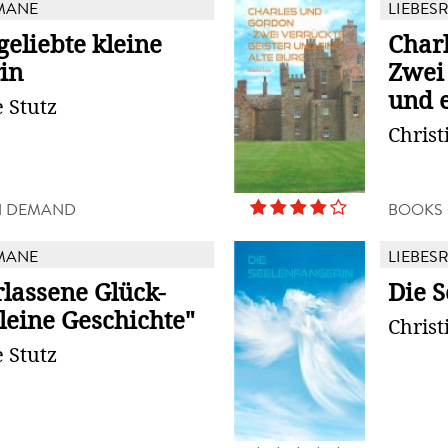
MANE
LIEBES
eliebte kleine
Char
in
Zwei 
und e
e Stutz
Christ
N DEMAND
BOOKS
MANE
LIEBES
rlassene Glück-
Die S
leine Geschichte"
Christ
e Stutz