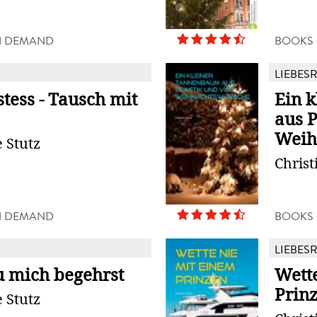
N DEMAND
BOOKS
LIEBES
tess - Tausch mit
Ein 
aus P
Weih
e Stutz
Christ
N DEMAND
BOOKS
LIEBES
u mich begehrst
Wett
Prin
e Stutz