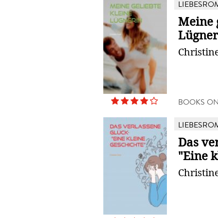
LIEBESRO
Meine g
Lügner
Christin
BOOKS O
LIEBESRO
Das ve
"Eine k
Christin