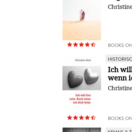
Christin
BOOKS O
HISTORIS
Ich wil
wenn i
Christin
BOOKS O