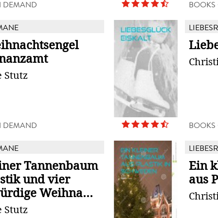
N DEMAND
BOOKS
MANE
LIEBES
ihnachtsengel
Liebe
inanzamt
Christ
e Stutz
N DEMAND
BOOKS
MANE
LIEBES
einer Tannenbaum
Ein 
stik und vier
aus P
rdige Weihna...
Christ
e Stutz