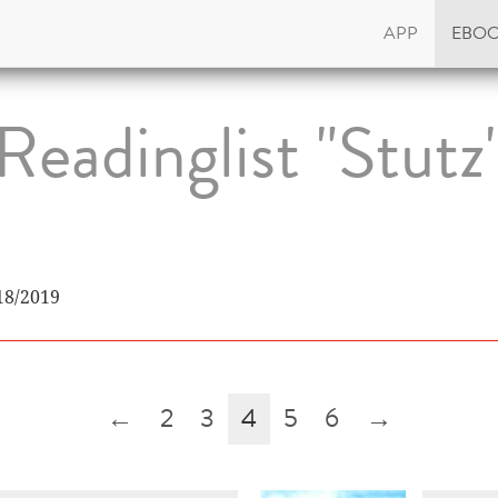
APP
EBO
Readinglist "Stutz
18/2019
←
2
3
4
5
6
→