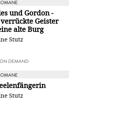
ROMANE
les und Gordon -
verrückte Geister
ine alte Burg
ine Stutz
 ON DEMAND
ROMANE
eelenfängerin
ine Stutz