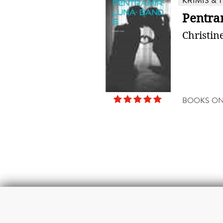
KRIMIS & 
Pentra
Christin
BOOKS O