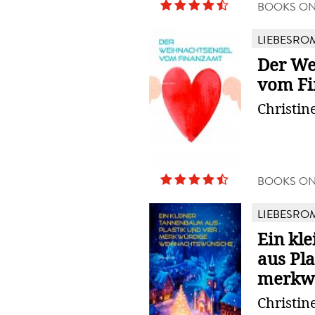
BOOKS O
LIEBESRO
Der We
vom F
Christin
BOOKS O
LIEBESRO
Ein kl
aus Pla
merkwü
Christin