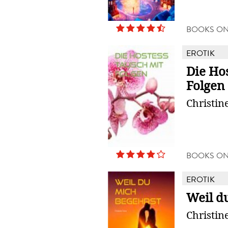
BOOKS O
EROTIK
Die Hos
Folgen
Christin
BOOKS O
EROTIK
Weil d
Christin