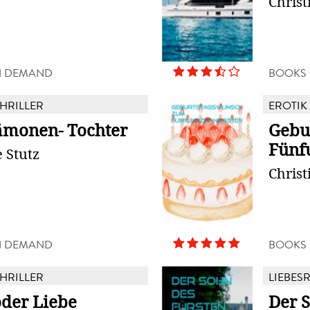
Christ
N DEMAND
BOOKS
THRILLER
EROTIK
ämonen- Tochter
Gebu
Fünf
e Stutz
Christ
N DEMAND
BOOKS
THRILLER
LIEBES
oder Liebe
Der 