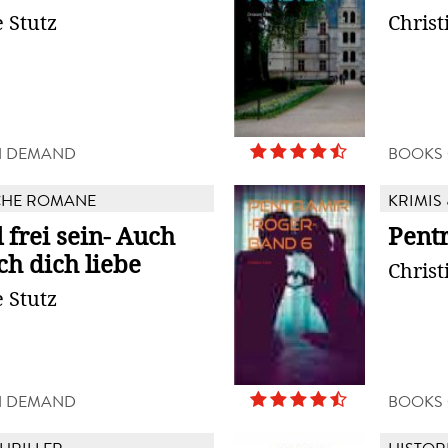
e Stutz
Christ
N DEMAND
BOOKS
CHE ROMANE
KRIMIS 
l frei sein- Auch
Pent
ch dich liebe
Christ
e Stutz
N DEMAND
BOOKS