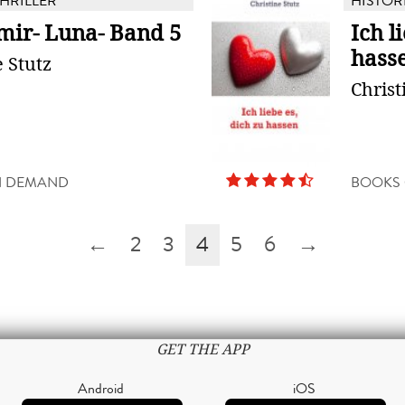
THRILLER
HISTOR
mir- Luna- Band 5
Ich l
hass
e Stutz
Christ
N DEMAND
BOOKS
←
2
3
4
5
6
→
GET THE APP
Android
iOS